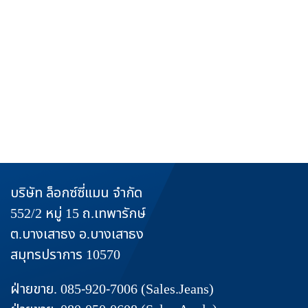
หน้าแรก
สินค้าและผลิตภัณฑ์
งานบรการ
ข่าวสาร
วิธีการชำระเงิน
ติดต่อเรา
บริษัท ล็อกซ์ซี่แมน จำกัด
552/2 หมู่ 15 ถ.เทพารักษ์
ต.บางเสาธง อ.บางเสาธง
สมุทรปราการ 10570
ฝ่ายขาย. 085-920-7006 (Sales.Jeans)