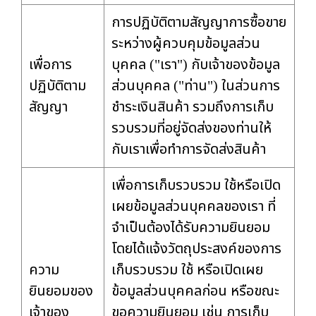
การปฏิบัติตามสัญญาการซื้อขาย
ระหว่างผู้ควบคุมข้อมูลส่วน
เพื่อการ
บุคคล ("เรา") กับเจ้าของข้อมูล
ปฏิบัติตาม
ส่วนบุคคล ("ท่าน") ในส่วนการ
สัญญา
ชำระเงินสินค้า รวมถึงการเก็บ
รวบรวมที่อยู่จัดส่งของท่านให้
กับเราเพื่อทำการจัดส่งสินค้า
เพื่อการเก็บรวบรวม ใช้หรือเปิด
เผยข้อมูลส่วนบุคคลของเรา ที่
จำเป็นต้องได้รับความยินยอม
โดยได้แจ้งวัตถุประสงค์ของการ
ความ
เก็บรวบรวม ใช้ หรือเปิดเผย
ยินยอมของ
ข้อมูลส่วนบุคคลก่อน หรือขณะ
เจ้าของ
ขอความยินยอม เช่น การเก็บ