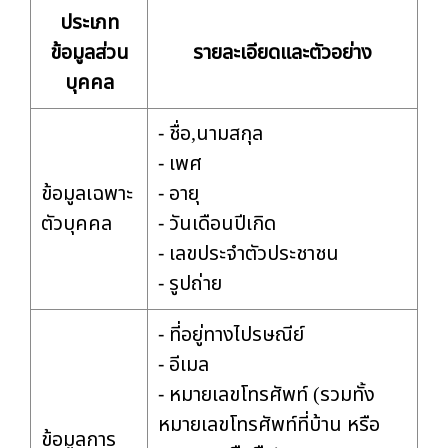
ประเภท
ข้อมูลส่วน
รายละเอียดและตัวอย่าง
บุคคล
- ชื่อ,นามสกุล
- เพศ
ข้อมูลเฉพาะ
- อายุ
ตัวบุคคล
- วันเดือนปีเกิด
- เลขประจำตัวประชาชน
- รูปถ่าย
- ที่อยู่ทางไปรษณีย์
- อีเมล
- หมายเลขโทรศัพท์ (รวมทั้ง
หมายเลขโทรศัพท์ที่บ้าน หรือ
ข้อมูลการ