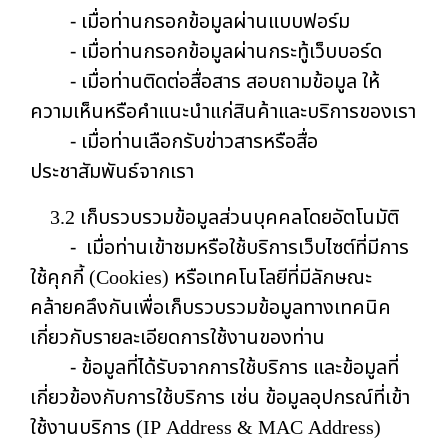
- เมื่อท่านกรอกข้อมูลผ่านแบบฟอร์ม
- เมื่อท่านกรอกข้อมูลผ่านกระทู้เว็บบอร์ด
- เมื่อท่านติดต่อสื่อสาร สอบถามข้อมูล ให้
ความเห็นหรือคำแนะนำแก่สินค้าและบริการของเรา
- เมื่อท่านเลือกรับข่าวสารหรือสื่อ
ประชาสัมพันธ์จากเรา
3.2 เก็บรวบรวมข้อมูลส่วนบุคคลโดยอัตโนมัติ
- เมื่อท่านเข้าชมหรือใช้บริการเว็บไซต์ที่มีการ
ใช้คุกกี้ (Cookies) หรือเทคโนโลยีที่มีลักษณะ
คล้ายคลึงกันเพื่อเก็บรวบรวมข้อมูลทางเทคนิค
เกี่ยวกับรายละเอียดการใช้งานของท่าน
- ข้อมูลที่ได้รับจากการใช้บริการ และข้อมูลที่
เกี่ยวข้องกับการใช้บริการ เช่น ข้อมูลอุปกรณ์ที่เข้า
ใช้งานบริการ (IP Address & MAC Address)