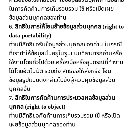
คำร้องขอใช้สิทธิขอแก้ไขข้อมูลส่วนบุคคล หรือสิทธิ
ในการคัดค้านการเก็บรวบรวม ใช้ หรือเปิดเผย
ข้อมูลส่วนบุคคลของท่าน
6. สิทธิในการให้โอนย้ายข้อมูลส่วนบุคคล (right to
data portability)
ท่านมีสิทธิขอรับข้อมูลส่วนบุคคลของท่าน ในกรณี
ที่เราทำให้ข้อมูลนั้นอยู่ในรูปแบบที่สามารถอ่านหรือ
ใช้งานโดยทั่วไปด้วยเครื่องมือหรืออุปกรณ์ที่ทำงาน
ได้โดยอัตโนมัติ รวมถึง สิทธิขอให้ส่งหรือ โอน
ข้อมูลรูปแบบดังกล่าวไปยังผู้ควบคุมข้อมูลส่วน
บุคคลอื่น
7. สิทธิในการคัดค้านการประมวลผลข้อมูลส่วน
บุคคล (right to object)
ท่านมีสิทธิขอคัดค้านการเก็บรวบรวม ใช้ หรือเปิด
เผยข้อมูลส่วนบุคคลของท่าน