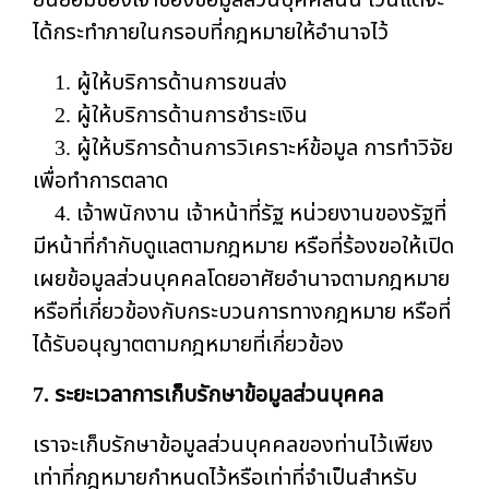
ยินยอมของเจ้าของข้อมูลส่วนบุคคลนั้น เว้นแต่จะ
ได้กระทำภายในกรอบที่กฎหมายให้อำนาจไว้
1. ผู้ให้บริการด้านการขนส่ง
2. ผู้ให้บริการด้านการชำระเงิน
3. ผู้ให้บริการด้านการวิเคราะห์ข้อมูล การทำวิจัย
เพื่อทำการตลาด
4. เจ้าพนักงาน เจ้าหน้าที่รัฐ หน่วยงานของรัฐที่
มีหน้าที่กำกับดูแลตามกฎหมาย หรือที่ร้องขอให้เปิด
เผยข้อมูลส่วนบุคคลโดยอาศัยอำนาจตามกฎหมาย
หรือที่เกี่ยวข้องกับกระบวนการทางกฎหมาย หรือที่
ได้รับอนุญาตตามกฎหมายที่เกี่ยวข้อง
7. ระยะเวลาการเก็บรักษาข้อมูลส่วนบุคคล
เราจะเก็บรักษาข้อมูลส่วนบุคคลของท่านไว้เพียง
เท่าที่กฎหมายกำหนดไว้หรือเท่าที่จำเป็นสำหรับ