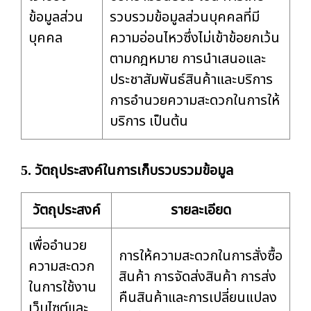
ข้อมูลส่วน
รวบรวมข้อมูลส่วนบุคคลที่มี
บุคคล
ความอ่อนไหวซึ่งไม่เข้าข้อยกเว้น
ตามกฎหมาย การนำเสนอและ
ประชาสัมพันธ์สินค้าและบริการ
การอำนวยความสะดวกในการให้
บริการ เป็นต้น
5. วัตถุประสงค์ในการเก็บรวบรวมข้อมูล
วัตถุประสงค์
รายละเอียด
เพื่ออำนวย
การให้ความสะดวกในการสั่งซื้อ
ความสะดวก
สินค้า การจัดส่งสินค้า การส่ง
ในการใช้งาน
คืนสินค้าและการเปลี่ยนแปลง
เว็บไซต์และ