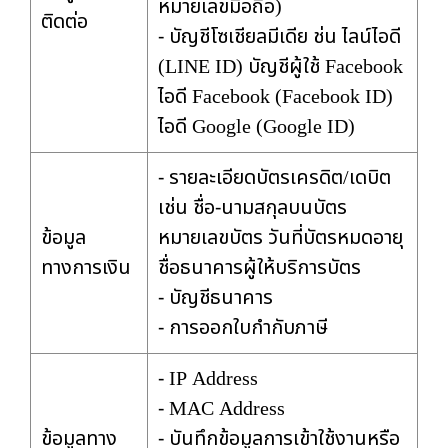
หมายเลขมือถือ)
ติดต่อ
- บัญชีโซเชียลมีเดีย ช่น ไลน์ไอดี
(LINE ID) บัญชีผู้ใช้ Facebook
ไอดี Facebook (Facebook ID)
ไอดี Google (Google ID)
- รายละเอียดบัตรเครดิต/เดบิต
เช่น ชื่อ-นามสกุลบนบัตร
ข้อมูล
หมายเลขบัตร วันที่บัตรหมดอายุ
ทางการเงิน
ชื่อธนาคารผู้ให้บริการบัตร
- บัญชีธนาคาร
- การออกใบกำกับภาษี
- IP Address
- MAC Address
ข้อมูลทาง
- บันทึกข้อมูลการเข้าใช้งานหรือ