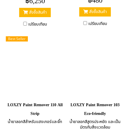
฿480
฿6,250
สั่งซื้อสินค้า
สั่งซื้อสินค้า
เปรียบเทียบ
เปรียบเทียบ
Best Seller
LOXZY Paint Remover 110 All
LOXZY Paint Remover 103
Strip
Eco-friendly
น้ำยาลอกสีสำหรับแฮงเกอร์และจิ๊ก
น้ำยาลอกสีสูตรประหยัด และเป็น
มิตรกับสิ่งแวดล้อม